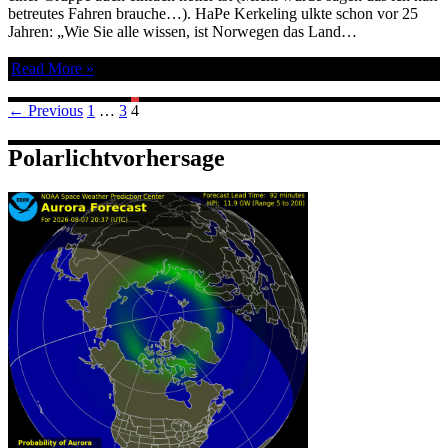
betreutes Fahren brauche…). HaPe Kerkeling ulkte schon vor 25
Jahren: „Wie Sie alle wissen, ist Norwegen das Land…
Read More »
Posts
← Previous
1
…
3
4
navigation
Polarlichtvorhersage