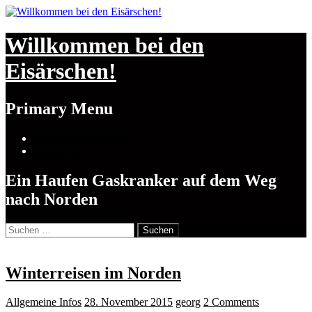
Willkommen bei den
Eisärschen!
Search
Primary Menu
Skip
Datenschutzerklärung
to
Impressum
content
Ein Haufen Gaskranker auf dem Weg
nach Norden
Suchen
nach:
Winterreisen im Norden
Allgemeine Infos
28. November 2015
georg
2 Comments