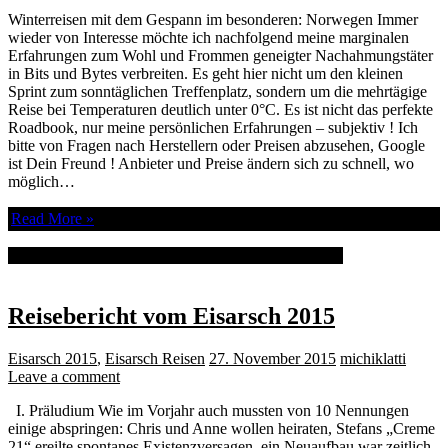
Winterreisen mit dem Gespann im besonderen: Norwegen Immer
wieder von Interesse möchte ich nachfolgend meine marginalen
Erfahrungen zum Wohl und Frommen geneigter Nachahmungstäter
in Bits und Bytes verbreiten. Es geht hier nicht um den kleinen
Sprint zum sonntäglichen Treffenplatz, sondern um die mehrtägige
Reise bei Temperaturen deutlich unter 0°C. Es ist nicht das perfekte
Roadbook, nur meine persönlichen Erfahrungen – subjektiv ! Ich
bitte von Fragen nach Herstellern oder Preisen abzusehen, Google
ist Dein Freund ! Anbieter und Preise ändern sich zu schnell, wo
möglich…
Read More »
Winterreise Ausrüstung Gespann Norwegen Eisarsch
Reisebericht vom Eisarsch 2015
Eisarsch 2015
,
Eisarsch Reisen
27. November 2015
michiklatti
Leave a comment
I. Präludium Wie im Vorjahr auch mussten von 10 Nennungen
einige abspringen: Chris und Anne wollen heiraten, Stefans „Creme
21“ ereilte spontanes Existenzversagen, ein Neuaufbau war zeitlich