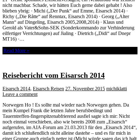
nicht machbar. Schade, wir hätten Euch gerne dabei gehabt ! Also
blieben ybrig: · Michi („Der Punk“ auf Emme, Eisarsch 2014) ·
Richy („Die Råtte“ auf Renntax, Eisarsch 2014) · Georg („Alter
Mann“ auf Dingeling, Eisarsch 2005,2008,2014) · Klaus und
Gerold als Vater&Sohn-SEK (Sonderkommando zur Verhinderung
eilfertiger Verrichtungen) auf Jialing · Dietrich („Didi“ auf Dnepr
MT16) ·…
Read More »
Reisebericht vom Eisarsch 2014
Eisarsch 2014
,
Eisarsch Reisen
27. November 2015
michiklatti
Leave a comment
Norwegen Ho ! Es sollte mal wieder nach Norwegen gehen. Da
mein Kumpel Frank die letzten Jahre berufsbedingt und
Tauerntreffen-fingerspitzenabfrierend ausfiel sagte ich mir: Nicht
noch einmal verschieben, also wie bereits 2008 zum „Eisarsch“
aufgerufen, im AIA-Forum am 21.03.2013 für den „Eisarsch 2014“,
damit ich schlußendlich nicht alleine dastehe – und es für mich in
einer Gruppe auch einfach netter ist (Michi würde sagen das ich halt