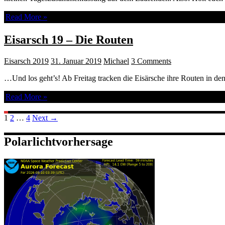
Read More »
Eisarsch 19 – Die Routen
Eisarsch 2019
31. Januar 2019
Michael
3 Comments
…Und los geht’s! Ab Freitag tracken die Eisärsche ihre Routen in d
Read More »
Posts
1
2
…
4
Next →
navigation
Polarlichtvorhersage