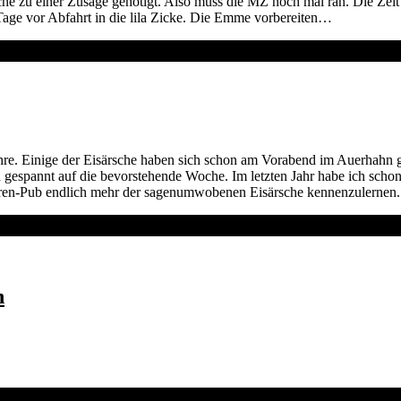
he zu einer Zusage genötigt. Also muss die MZ noch mal ran. Die Zei
Tage vor Abfahrt in die lila Zicke. Die Emme vorbereiten…
hre. Einige der Eisärsche haben sich schon am Vorabend im Auerhahn ge
ind gespannt auf die bevorstehende Woche. Im letzten Jahr habe ich sch
ähren-Pub endlich mehr der sagenumwobenen Eisärsche kennenzulerne
n