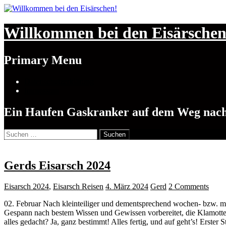
Willkommen bei den Eisärschen
Search
Primary Menu
Skip
Datenschutzerklärung
to
Impressum
content
Ein Haufen Gaskranker auf dem Weg nac
Suchen
nach:
Gerds Eisarsch 2024
Eisarsch 2024
,
Eisarsch Reisen
4. März 2024
Gerd
2 Comments
02. Februar Nach kleinteiliger und dementsprechend wochen- bzw. mo
Gespann nach bestem Wissen und Gewissen vorbereitet, die Klamotte
alles gedacht? Ja, ganz bestimmt! Alles fertig, und auf geht’s! Erster