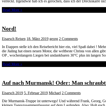
verreckt. Irgendwie hab ich es gerochen, dass ich der Dreckskarre ni
Read More »
Nord!
Eisarsch Reisen
18. März 2019
georg
2 Comments
In Etappen stelle ich den Reisebericht hier ein, viel Spaß dabei ! Meh
die Jialing hat einen neuen Motor, die weltbeste Christa von allen gi
OP , wochenlangem Liegen bei undankbaren 30°C plus im langen 
Read More »
Auf nach Murmansk! Oder: Man schraubt s
Eisarsch 2019
5. Februar 2019
Michael
2 Comments
Die Murmansk-Truppe ist unterwegs! Und während Frank, Georg, Guid
kleinen Tageszusammenfassung auf dem Laufenden. Also: Holt euch 