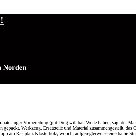
!
h Norden
natelanger Vorbereitung (gut Ding will halt Weile haben, sagt der Man
n gepackt, Werkzeug, Ersatzteile und Material zusammengestellt, das
 Stopp am Rastplatz Klosterholz, wo ich, aufgeregterweise eine halbe St