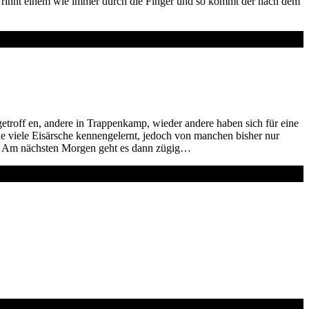
t rinnt einem wie immer durch die Finger und so kommt der nach dem
troff en, andere in Trappenkamp, wieder andere haben sich für eine
one viele Eisärsche kennengelernt, jedoch von manchen bisher nur
n. Am nächsten Morgen geht es dann zügig…