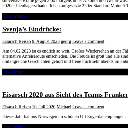
subversive Kräfte gegen 2:00 morgens unter Alkohol und Gehirnwäsc
2020er Pleullagerschaden frisch aufgesetzte 250er Standard Motor 5 
Read More »
Svenja’s Eindrücke:
Eisarsch Reisen
9. August 2023
georg
Leave a comment
Am 04.02.2023 ist es endlich so weit. Großes Wiedersehen an der Fä
alternative Anreiseroute entschieden. Die Freude ist groß und alle s
umfangreiche Geschichten gehört und freue mich sehr abends im F
Read More »
Eisarsch 2020 aus Sicht des Teams Franke
Eisarsch Reisen
10. Juli 2020
Michael
Leave a comment
Dieses Jahr hat uns Norwegen im schönen Ort Engerdal empfangen.
Read More »