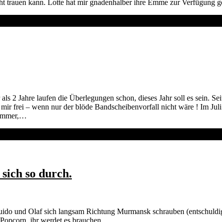
cht trauen kann. Lotte hat mir gnadenhalber ihre Emme zur Verfügung ge
r als 2 Jahre laufen die Überlegungen schon, dieses Jahr soll es sein. Se
bt mir frei – wenn nur der blöde Bandscheibenvorfall nicht wäre ! Im Ju
Sommer,…
ich so durch.
o und Olaf sich langsam Richtung Murmansk schrauben (entschuldigung
Popcorn, ihr werdet es brauchen….