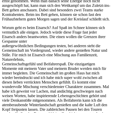
ernst genommen. Wenn man danach seine Energie noch nicht
ausgeschöpft hat, kann man sich den Wettkampf um das Zuletzt-ins-
Bett gehen anschauen. Dabei sind besonders zwei Teams starke
Kontrahenten. Beim ins Bett gehen, können sie schon fast den
Frühaufstehern guten Morgen sagen und der Kreislauf schließt sich.
Worum geht es beim Eisarsch? Auf Spaß im Schnee können sich
vermutlich alle einigen. Jedoch würde diese Frage fast jeder
Eisarsch anders beantworten. Die einen wollen die Grenzen ihrer
Gespanne unter
außergewöhnlichen Bedingungen testen, bei anderen steht die
Gemeinschaft im Vordergrund, wieder andere genießen Natur und
Stille. Für mich ist Eisarsch eine Mischung aus Familienzeit,
Naturerlebnis,
Gemeinschaftsgefühl und Beifahrerspaß. Die einzigartigen
Momente mit meinem Vater und meinem Bruder werden mich für
immer begleiten. Die Gemeinschaft im großen Haus hat mich
wieder beeindruckt und ich habe mich super wohl zwischen all
diesen lieben verrückten Menschen gefühlt. Es kommt eine
wundervolle Mischung verschiedenster Charaktere zusammen. Mal
habe ich geweint vor Lachen, mal andächtig geschwiegen nach
weisen Worten, habe inspirierende Lebensgeschichten gehört und
viele Denkanstöße mitgenommen. Als Beifahrerin kann ich die
atemberaubende Winterlandschaft genießen und die kalte Luft den
Kopf freipusten lassen. Die zahlreichen Pausen bei den Touren