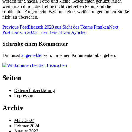
werden für Snacks, Fotos und kleine Geschichten genutzt. Auch
wenn man durch die Helme nicht viel sehen kann, sind die
strahlenden Augen beim Befahren einer weißen ungeräumten Straße
nicht zu übersehen.
Post
Previous Post
Eisarsch 2020 aus Sicht des Teams Franken
Next
Post
Eisarsch 2023 – der Bericht von Aynchel
navigation
Schreibe einen Kommentar
Du musst
angemeldet
sein, um einen Kommentar abzugeben.
Seiten
Datenschutzerklärung
Impressum
Archiv
März 2024
Februar 2024
August 2023