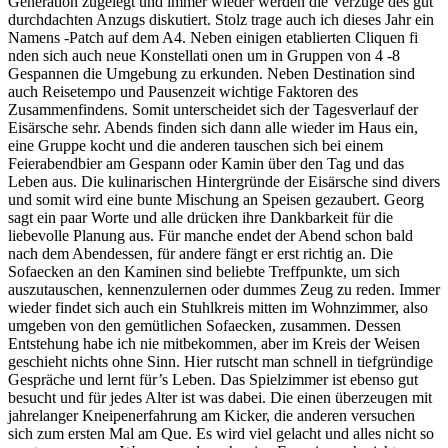
Generation zugelegt und immer wieder werden die Verzüge des gut
durchdachten Anzugs diskutiert. Stolz trage auch ich dieses Jahr ein
Namens -Patch auf dem A4. Neben einigen etablierten Cliquen fi
nden sich auch neue Konstellati onen um in Gruppen von 4 -8
Gespannen die Umgebung zu erkunden. Neben Destination sind
auch Reisetempo und Pausenzeit wichtige Faktoren des
Zusammenfindens. Somit unterscheidet sich der Tagesverlauf der
Eisärsche sehr. Abends finden sich dann alle wieder im Haus ein,
eine Gruppe kocht und die anderen tauschen sich bei einem
Feierabendbier am Gespann oder Kamin über den Tag und das
Leben aus. Die kulinarischen Hintergründe der Eisärsche sind divers
und somit wird eine bunte Mischung an Speisen gezaubert. Georg
sagt ein paar Worte und alle drücken ihre Dankbarkeit für die
liebevolle Planung aus. Für manche endet der Abend schon bald
nach dem Abendessen, für andere fängt er erst richtig an. Die
Sofaecken an den Kaminen sind beliebte Treffpunkte, um sich
auszutauschen, kennenzulernen oder dummes Zeug zu reden. Immer
wieder findet sich auch ein Stuhlkreis mitten im Wohnzimmer, also
umgeben von den gemütlichen Sofaecken, zusammen. Dessen
Entstehung habe ich nie mitbekommen, aber im Kreis der Weisen
geschieht nichts ohne Sinn. Hier rutscht man schnell in tiefgründige
Gespräche und lernt für’s Leben. Das Spielzimmer ist ebenso gut
besucht und für jedes Alter ist was dabei. Die einen überzeugen mit
jahrelanger Kneipenerfahrung am Kicker, die anderen versuchen
sich zum ersten Mal am Que. Es wird viel gelacht und alles nicht so