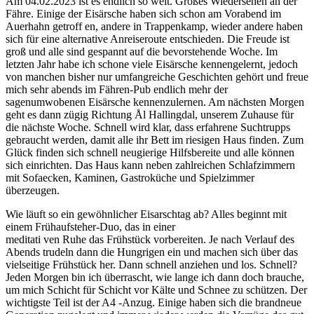
Am 04.02.2023 ist es endlich so weit. Großes Wiedersehen an der
Fähre. Einige der Eisärsche haben sich schon am Vorabend im
Auerhahn getroff en, andere in Trappenkamp, wieder andere haben
sich für eine alternative Anreiseroute entschieden. Die Freude ist
groß und alle sind gespannt auf die bevorstehende Woche. Im
letzten Jahr habe ich schone viele Eisärsche kennengelernt, jedoch
von manchen bisher nur umfangreiche Geschichten gehört und freue
mich sehr abends im Fähren-Pub endlich mehr der
sagenumwobenen Eisärsche kennenzulernen. Am nächsten Morgen
geht es dann zügig Richtung Ål Hallingdal, unserem Zuhause für
die nächste Woche. Schnell wird klar, dass erfahrene Suchtrupps
gebraucht werden, damit alle ihr Bett im riesigen Haus finden. Zum
Glück finden sich schnell neugierige Hilfsbereite und alle können
sich einrichten. Das Haus kann neben zahlreichen Schlafzimmern
mit Sofaecken, Kaminen, Gastroküche und Spielzimmer
überzeugen.
Wie läuft so ein gewöhnlicher Eisarschtag ab? Alles beginnt mit
einem Frühaufsteher-Duo, das in einer
meditati ven Ruhe das Frühstück vorbereiten. Je nach Verlauf des
Abends trudeln dann die Hungrigen ein und machen sich über das
vielseitige Frühstück her. Dann schnell anziehen und los. Schnell?
Jeden Morgen bin ich überrascht, wie lange ich dann doch brauche,
um mich Schicht für Schicht vor Kälte und Schnee zu schützen. Der
wichtigste Teil ist der A4 -Anzug. Einige haben sich die brandneue